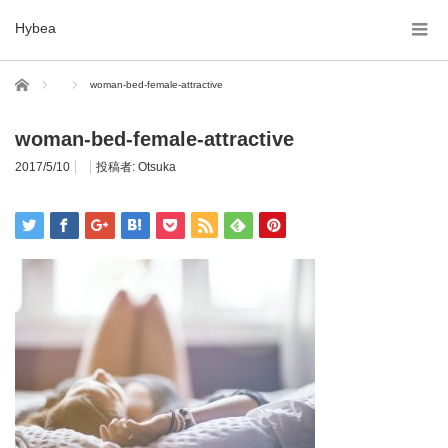
Hybea
ホーム
woman-bed-female-attractive
woman-bed-female-attractive
2017/5/10
投稿者:
Otsuka