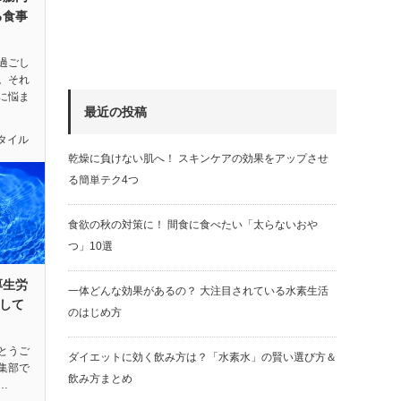
る食事
過ごし
。それ
に悩ま
最近の投稿
タイル
乾燥に負けない肌へ！ スキンケアの効果をアップさせ
る簡単テク4つ
食欲の秋の対策に！ 間食に食べたい「太らないおや
つ」10選
厚生労
一体どんな効果があるの？ 大注目されている水素生活
して
のはじめ方
とうご
ダイエットに効く飲み方は？「水素水」の賢い選び方＆
編集部で
飲み方まとめ
…