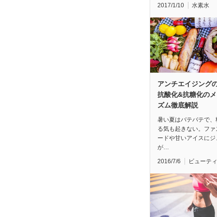
2017/1/10
水素水
アンチエイジング
抗酸化&抗糖化のメ
ズム徹底解説
暑い夏はバテバテで、
る気も起きない。ファ
ードや甘いアイスにジ
が…
2016/7/6
ビューテ