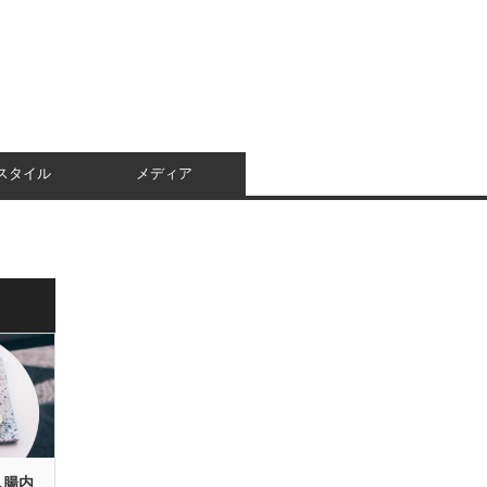
スタイル
メディア
…腸内