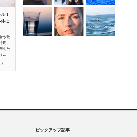
ール！
い体に
食や飲
時期。
増えた
う…
ケア
ピックアップ記事