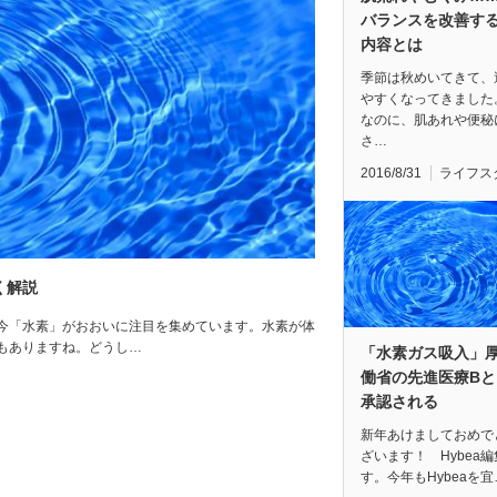
バランスを改善す
内容とは
季節は秋めいてきて、
やすくなってきました
なのに、肌あれや便秘
さ…
2016/8/31
ライフス
く解説
今「水素」がおおいに注目を集めています。水素が体
もありますね。どうし…
「水素ガス吸入」
働省の先進医療Bと
承認される
新年あけましておめで
ざいます！ Hybea
す。今年もHybeaを宜