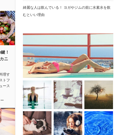
綺麗な人は飲んでいる！ ヨガやジムの前に水素水を飲
むといい理由
の鍵！
カニ
料理す
ストフ
ュース
ィー