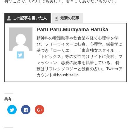
持つことで、いつまでも美しく、若々しくありたいものです。
この記事を書いた人
最新の記事
Paru Paru.Murayama Haruka
精神科の看護助手や飲食業を経て心理学を学
び、フリーライターに転身。心理学、栄養学に
基づき「ローリエ」、「東京独女スタイル」、
「トピックス」等の女性向けサイトに美容、フ
ァッション、恋愛の記事を執筆している。 特
技はリフレクソロジーと独自の占い。Twitterア
カウント＠boushiseijin
共有:
ク
Facebook
ク
リ
で
リ
ッ
共
ッ
ク
有
ク
し
す
し
て
る
て
Twitter
に
Google+