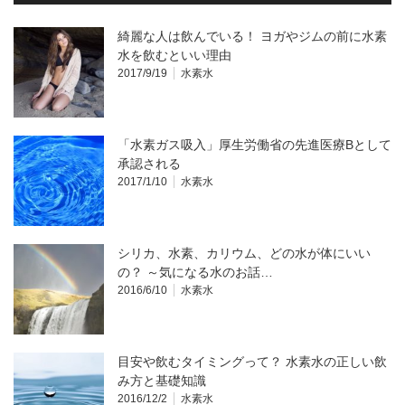
綺麗な人は飲んでいる！ ヨガやジムの前に水素
水を飲むといい理由
2017/9/19
水素水
「水素ガス吸入」厚生労働省の先進医療Bとして
承認される
2017/1/10
水素水
シリカ、水素、カリウム、どの水が体にいい
の？ ～気になる水のお話…
2016/6/10
水素水
目安や飲むタイミングって？ 水素水の正しい飲
み方と基礎知識
2016/12/2
水素水