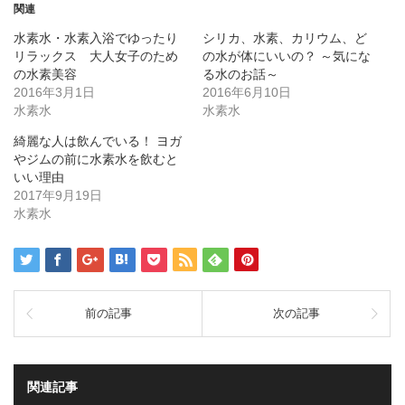
で
は
で
関連
共
ク
共
有
リ
有
水素水・水素入浴でゆったり
シリカ、水素、カリウム、ど
(新
ッ
(新
し
ク
し
リラックス 大人女子のため
の水が体にいいの？ ～気にな
い
し
い
ウ
て
ウ
の水素美容
る水のお話～
ィ
く
ィ
2016年3月1日
2016年6月10日
ン
だ
ン
ド
さ
ド
水素水
水素水
ウ
い
ウ
で
(新
で
開
し
開
綺麗な人は飲んでいる！ ヨガ
き
い
き
ま
ウ
ま
やジムの前に水素水を飲むと
す)
ィ
す)
いい理由
ン
ド
2017年9月19日
ウ
で
水素水
開
き
ま
す)
前の記事
次の記事
関連記事