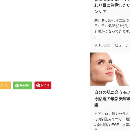
わり目に注意した
ンケア
寒い冬が終わりに近づ
日に日に気温が上がり
も暖かくなってきます
に…
2016/3/22
ビューテ
RSS
feedly
Pin it
自分の肌に合うモ
今話題の最新美容成
選
ヒアルロン酸やセラミ
うお馴染みですが、最
の幹細胞やEGF、水素