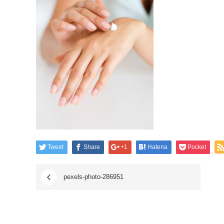
Tweet
Share
+1
Hatena
Pocket
pexels-photo-286951