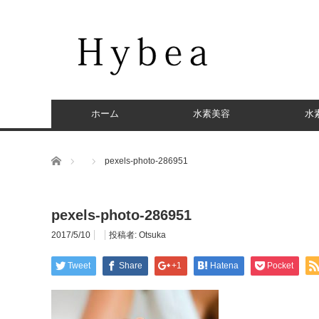
ホーム
水素美容
水
ホーム
pexels-photo-286951
pexels-photo-286951
2017/5/10
投稿者:
Otsuka
Tweet
Share
+1
Hatena
Pocket