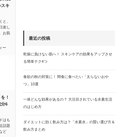
いスキ
くと、
日差し
。お肌
最近の投稿
ィー
乾燥に負けない肌へ！ スキンケアの効果をアップさせ
る簡単テク4つ
食欲の秋の対策に！ 間食に食べたい「太らないおや
つ」10選
ノを！
一体どんな効果があるの？ 大注目されている水素生活
分6
のはじめ方
ドはも
ダイエットに効く飲み方は？「水素水」の賢い選び方＆
近話題
飲み方まとめ
など