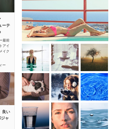
ヤ
ューテ
め
ー最前
トアイ
メイク
ィー
 良い
パジャ