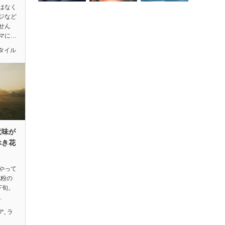
はなく
ジなど
せん
マに…
タイル
意味が
べき花
やって
花粉の
下旬。
…
ア
,
ラ