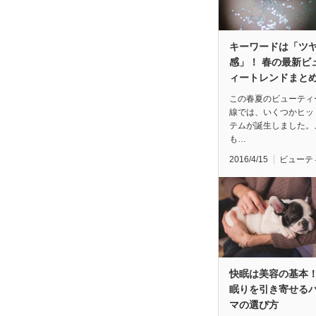
キーワードは「ツ
感」！ 春の最新ビ
ィートレンドまと
この春夏のビューティ
線では、いくつかヒッ
テムが誕生しました。
も…
2016/4/15
ビューテ
快眠は美容の基本！
眠りを引き寄せる
マの選び方