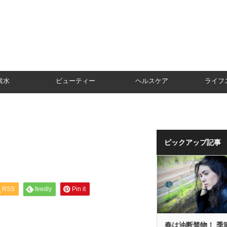
素水
ビューティー
ヘルスケア
ライフ
ピックアップ記事
RSS
feedly
Pin it
春は油断禁物！ 季