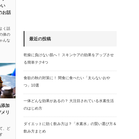
いい
のお話
よく話
の体の
最近の投稿
ゃんな
乾燥に負けない肌へ！ スキンケアの効果をアップさせ
る簡単テク4つ
食欲の秋の対策に！ 間食に食べたい「太らないおや
つ」10選
一体どんな効果があるの？ 大注目されている水素生活
品添加
のはじめ方
デメリ
ダイエットに効く飲み方は？「水素水」の賢い選び方＆
て、ど
飲み方まとめ
す