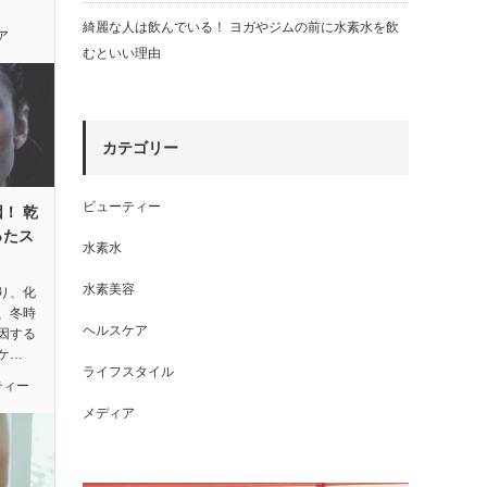
綺麗な人は飲んでいる！ ヨガやジムの前に水素水を飲
ア
むといい理由
カテゴリー
ビューティー
！ 乾
ったス
水素水
水素美容
り、化
、冬時
ヘルスケア
因する
ケ…
ライフスタイル
ティー
メディア