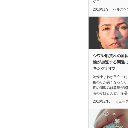
か？…
2016/11/2
ヘルスケ
シワや肌荒れの原因
燥が加速する間違
キンケア4つ
乾燥小じわが目立った
粧のりが悪くなったり
期の肌悩みは乾燥が起
ものがほとんど。保湿
2016/12/16
ビュー