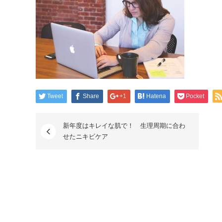
Tweet
Share
+1
Hatena
Pocket
新年度はキレイな肌で！ 生理周期に合わ
せたニキビケア