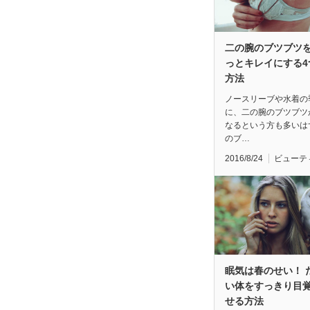
二の腕のブツブツ
っとキレイにする4
方法
ノースリーブや水着の
に、二の腕のブツブツ
なるという方も多いは
のブ…
2016/8/24
ビューテ
眠気は春のせい！ 
い体をすっきり目
せる方法