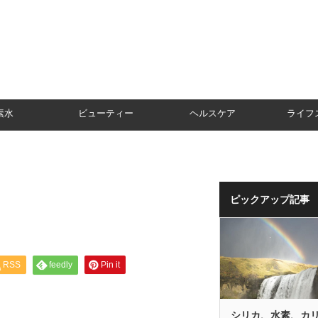
素水
ビューティー
ヘルスケア
ライフ
ピックアップ記事
RSS
feedly
Pin it
シリカ、水素、カ