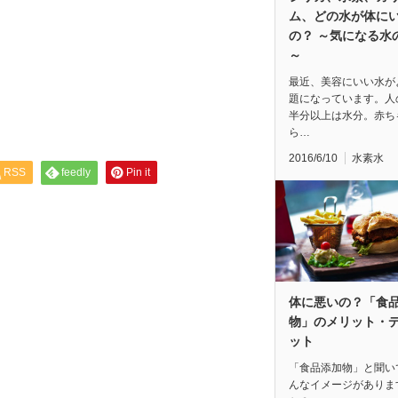
ム、どの水が体に
の？ ～気になる水
～
最近、美容にいい水が
題になっています。人
半分以上は水分。赤ち
ら…
2016/6/10
水素水
RSS
feedly
Pin it
体に悪いの？「食
物」のメリット・
ット
「食品添加物」と聞い
んなイメージがありま