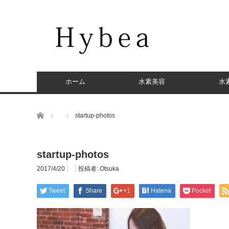
ホーム
水素美容
水
ホーム
startup-photos
startup-photos
2017/4/20
投稿者:
Otsuka
Tweet
Share
+1
Hatena
Pocket