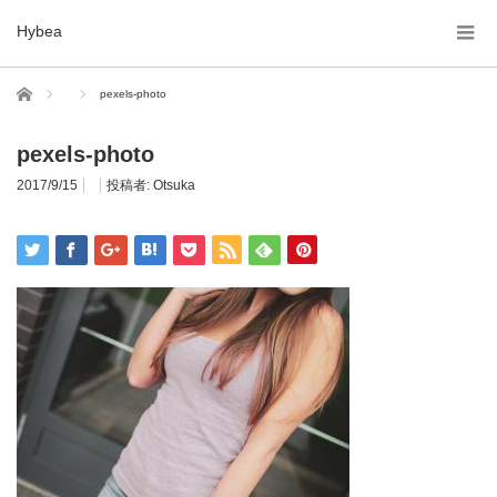
Hybea
ホーム
pexels-photo
pexels-photo
2017/9/15
投稿者:
Otsuka