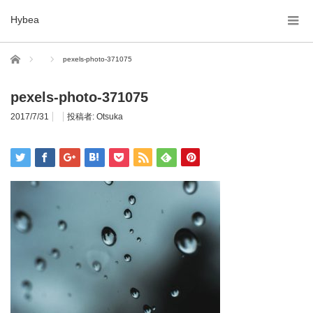
Hybea
ホーム
pexels-photo-371075
pexels-photo-371075
2017/7/31
投稿者:
Otsuka