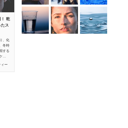
！ 乾
ったス
り、化
、冬時
因する
ケ…
ティー