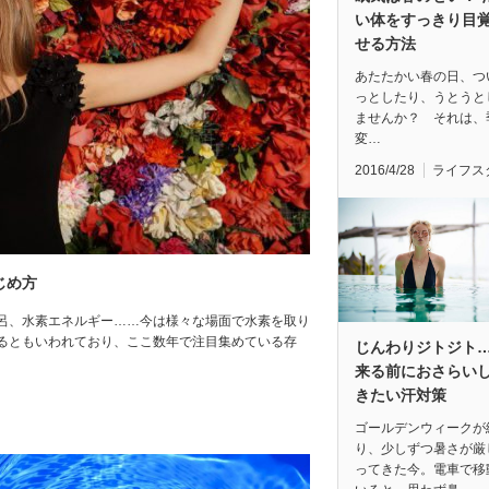
い体をすっきり目
せる方法
あたたかい春の日、つ
っとしたり、うとうと
ませんか？ それは、
変…
2016/4/28
ライフス
じめ方
呂、水素エネルギー……今は様々な場面で水素を取り
るともいわれており、ここ数年で注目集めている存
じんわりジトジト
来る前におさらい
きたい汗対策
ゴールデンウィークが
り、少しずつ暑さが厳
ってきた今。電車で移