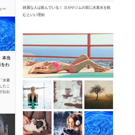
綺麗な人は飲んでいる！ ヨガやジムの前に水素水を飲
ィー
むといい理由
 本当
果をわ
「水素
したこ
がおお