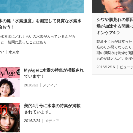
シワや肌荒れの原因
水の鍵「水素濃度」を測定して良質な水素水
燥が加速する間違
会おう！
キンケア4つ
の水素水にどれくらいの水素が入っているんだろ
乾燥小じわが目立った
」と、疑問に思ったことはあり…
粧のりが悪くなったり
7/7
水素水
期の肌悩みは乾燥が起
ものがほとんど。保湿
2016/12/16
ビュー
MyAgeに水素の特集が掲載され
ています！
2016/3/2
メディア
美的4月号に水素の特集が掲載
されています。
2016/2/24
メディア