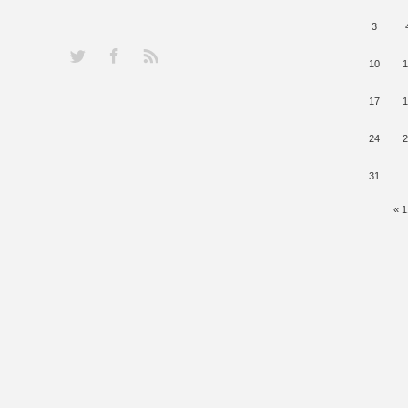
3
RSS
Twitter
Facebook
10
1
17
1
24
2
31
« 