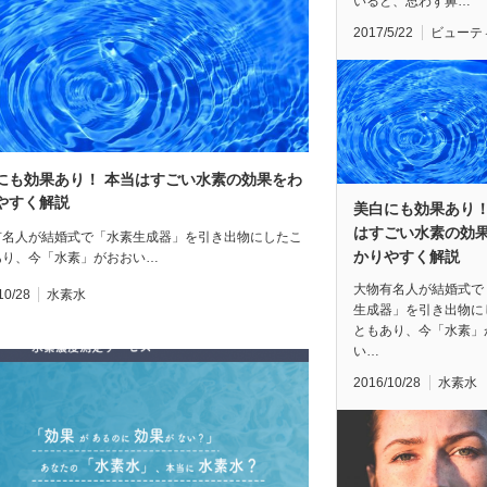
いると、思わず鼻…
2017/5/22
ビューテ
にも効果あり！ 本当はすごい水素の効果をわ
やすく解説
美白にも効果あり！
はすごい水素の効
有名人が結婚式で「水素生成器」を引き出物にしたこ
かりやすく解説
あり、今「水素」がおおい…
大物有名人が結婚式で
10/28
水素水
生成器」を引き出物に
ともあり、今「水素」
い…
2016/10/28
水素水