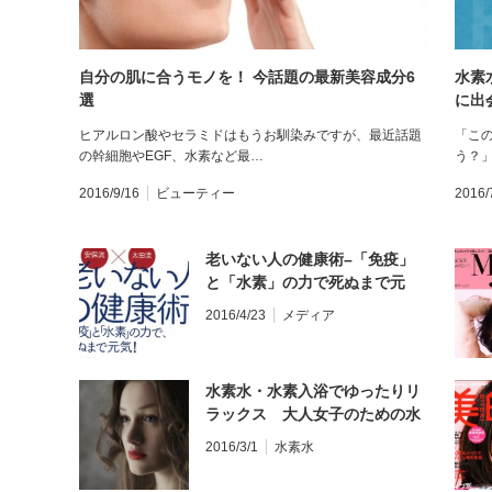
自分の肌に合うモノを！ 今話題の最新美容成分6
水素
選
に出
ヒアルロン酸やセラミドはもうお馴染みですが、最近話題
「こ
の幹細胞やEGF、水素など最…
う？
2016/9/16
ビューティー
2016/
老いない人の健康術–「免疫」
と「水素」の力で死ぬまで元
気！–
2016/4/23
メディア
水素水・水素入浴でゆったりリ
ラックス 大人女子のための水
素美容
2016/3/1
水素水