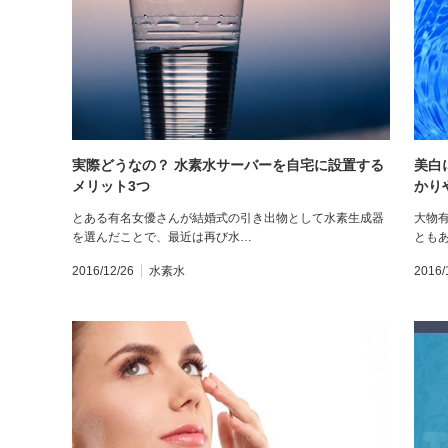
実際どうなの？ 水素水サーバーを自宅に設置する
美白
メリット3つ
かり
とある有名女優さんが結婚式の引き出物として水素生成器
大物
を選んだことで、最近は再び水…
とも
2016/12/26
水素水
2016/