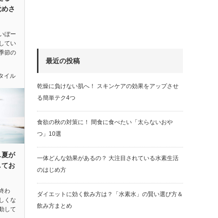
覚めさ
いぼー
してい
季節の
最近の投稿
タイル
乾燥に負けない肌へ！ スキンケアの効果をアップさせ
る簡単テク4つ
食欲の秋の対策に！ 間食に食べたい「太らないおや
つ」10選
…夏が
一体どんな効果があるの？ 大注目されている水素生活
してお
のはじめ方
終わ
ダイエットに効く飲み方は？「水素水」の賢い選び方＆
しくな
飲み方まとめ
動して