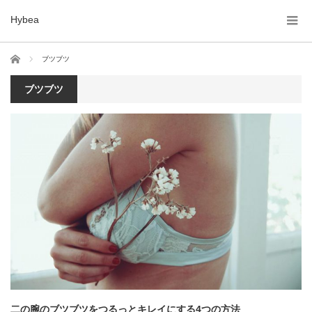
Hybea
ホーム
ブツブツ
ブツブツ
二の腕のブツブツをつるっとキレイにする4つの方法