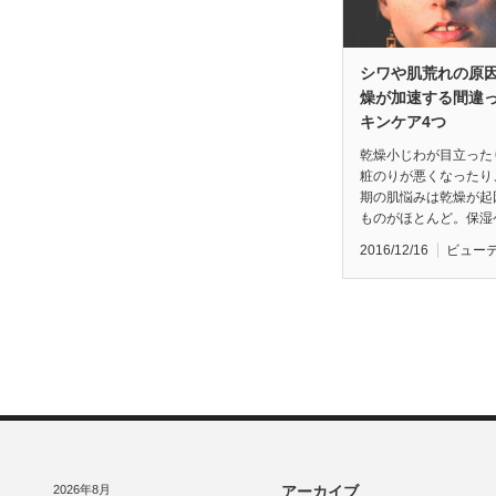
シワや肌荒れの原因
燥が加速する間違
キンケア4つ
乾燥小じわが目立った
粧のりが悪くなったり
期の肌悩みは乾燥が起
ものがほとんど。保湿
2016/12/16
ビュー
2026年8月
アーカイブ