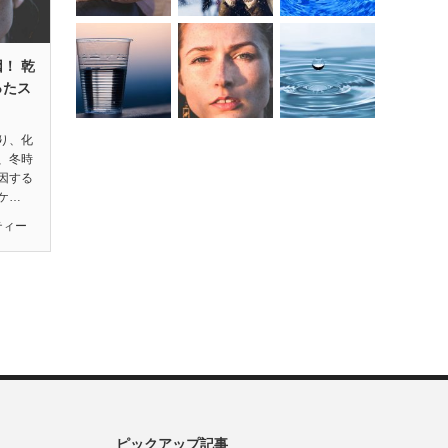
！ 乾
ったス
り、化
、冬時
因する
ケ…
ティー
ピックアップ記事