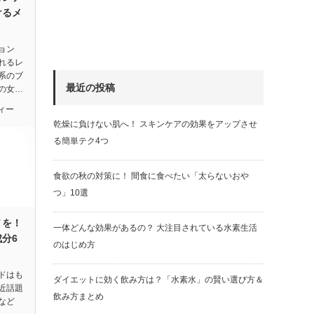
けるメ
ョン
れるレ
系のブ
最近の投稿
の女…
ィー
乾燥に負けない肌へ！ スキンケアの効果をアップさせ
る簡単テク4つ
食欲の秋の対策に！ 間食に食べたい「太らないおや
つ」10選
ノを！
一体どんな効果があるの？ 大注目されている水素生活
分6
のはじめ方
ドはも
ダイエットに効く飲み方は？「水素水」の賢い選び方＆
近話題
飲み方まとめ
など