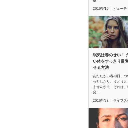
最…
2016/9/16
ビューテ
眠気は春のせい！ 
い体をすっきり目
せる方法
あたたかい春の日、つ
っとしたり、うとうと
ませんか？ それは、
変…
2016/4/28
ライフス