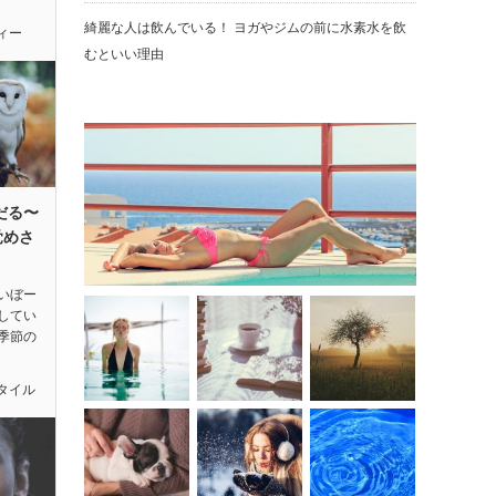
綺麗な人は飲んでいる！ ヨガやジムの前に水素水を飲
ィー
むといい理由
だる〜
覚めさ
いぼー
してい
季節の
タイル