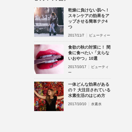
乾燥に負けない肌へ！
スキンケアの効果をア
ップさせる簡単テク4
つ
2017/11/7
ビューティー
食欲の秋の対策に！ 間
食に食べたい「太らな
いおやつ」10選
2017/10/17
ビューティ
ー
一体どんな効果がある
の？ 大注目されている
水素生活のはじめ方
2017/10/10
水素水