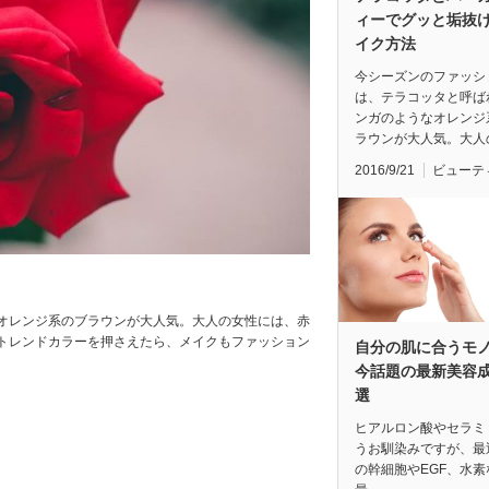
ィーでグッと垢抜
イク方法
今シーズンのファッシ
は、テラコッタと呼ば
ンガのようなオレンジ
ラウンが大人気。大人
2016/9/21
ビューテ
オレンジ系のブラウンが大人気。大人の女性には、赤
トレンドカラーを押さえたら、メイクもファッション
自分の肌に合うモ
今話題の最新美容成
選
ヒアルロン酸やセラミ
うお馴染みですが、最
の幹細胞やEGF、水素