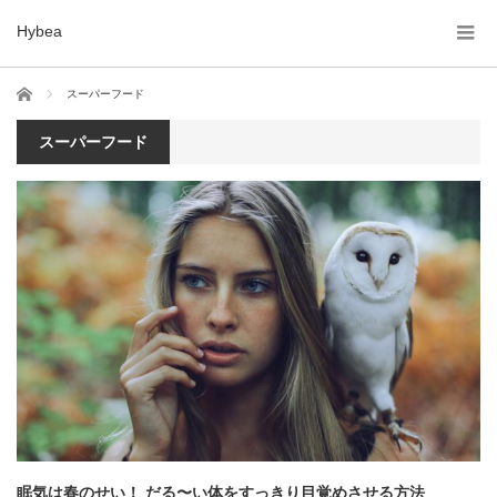
Hybea
ホーム
スーパーフード
スーパーフード
眠気は春のせい！ だる〜い体をすっきり目覚めさせる方法