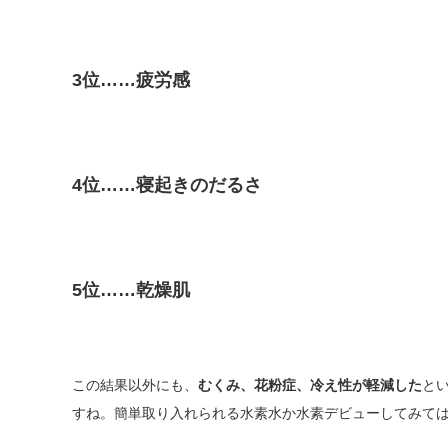
3位……疲労感
4位……寝起きのだるさ
5位……乾燥肌
この結果以外にも、
むくみ、花粉症、冷え性が軽減した
と
すね。簡単取り入れられる水素水か水素デビューしてみて