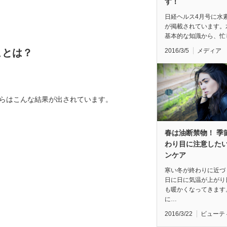
す！
日経ヘルス4月号に水
が掲載されています。
基本的な知識から、忙
2016/3/5
メディア
ことは？
からはこんな結果が出されています。
春は油断禁物！ 季
わり目に注意した
ンケア
寒い冬が終わりに近づ
日に日に気温が上がり
も暖かくなってきます
に…
2016/3/22
ビューテ