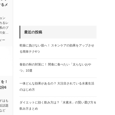
けるメ
ョン
れるレ
系のブ
最近の投稿
の女…
ィー
乾燥に負けない肌へ！ スキンケアの効果をアップさせ
る簡単テク4つ
食欲の秋の対策に！ 間食に食べたい「太らないおや
つ」10選
ノを！
一体どんな効果があるの？ 大注目されている水素生活
分6
のはじめ方
ドはも
ダイエットに効く飲み方は？「水素水」の賢い選び方＆
近話題
飲み方まとめ
など