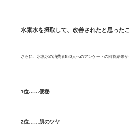
水素水を摂取して、改善されたと思った
さらに、水素水の消費者880人へのアンケートの回答結果
1位……便秘
2位……肌のツヤ