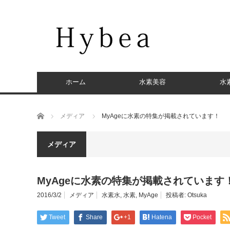
ホーム
水素美容
水
ホーム
メディア
MyAgeに水素の特集が掲載されています！
メディア
MyAgeに水素の特集が掲載されています
2016/3/2
メディア
水素水
,
水素
,
MyAge
投稿者:
Otsuka
Tweet
Share
+1
Hatena
Pocket