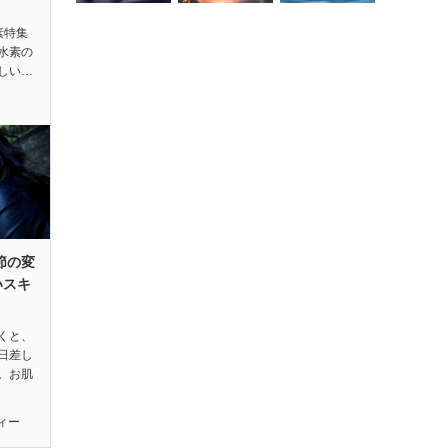
素特集
水素の
しい…
節の変
いスキ
くと、
日差し
。お肌
ィー