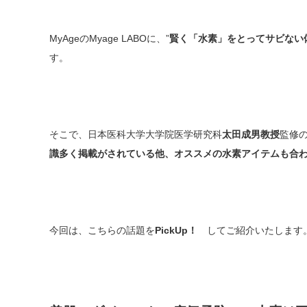
MyAgeのMyage LABOに、”
賢く「水素」をとってサビない
す。
そこで、日本医科大学大学院医学研究科
太田成男教授
監修
識多く掲載がされている他、オススメの水素アイテムも合
今回は、こちらの話題を
PickUp！
してご紹介いたします