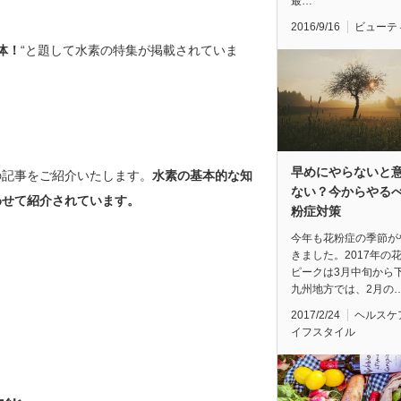
最…
2016/9/16
ビューテ
体！
“と題して水素の特集が掲載されていま
早めにやらないと
の記事をご紹介いたします。
水素の基本的な知
ない？今からやる
わせて紹介されています。
粉症対策
今年も花粉症の季節が
きました。2017年の
ピークは3月中旬から
九州地方では、2月の
。
2017/2/24
ヘルスケ
イフスタイル