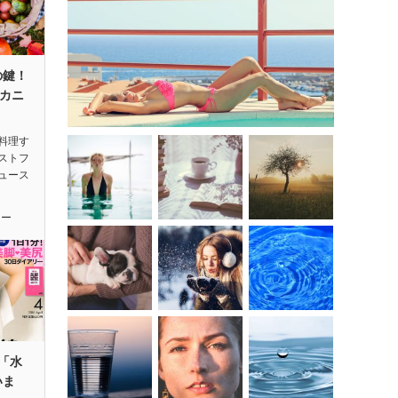
の鍵！
カニ
料理す
ストフ
ュース
ィー
「水
いま