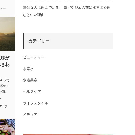
綺麗な人は飲んでいる！ ヨガやジムの前に水素水を飲
ィー
むといい理由
カテゴリー
ビューティー
意味が
べき花
水素水
やって
水素美容
花粉の
下旬。
ヘルスケア
…
ライフスタイル
ア
,
ラ
メディア