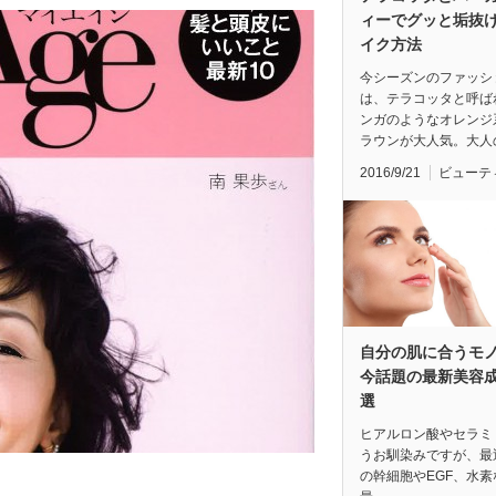
ィーでグッと垢抜
イク方法
今シーズンのファッシ
は、テラコッタと呼ば
ンガのようなオレンジ
ラウンが大人気。大人
2016/9/21
ビューテ
自分の肌に合うモ
今話題の最新美容成
選
ヒアルロン酸やセラミ
うお馴染みですが、最
の幹細胞やEGF、水素