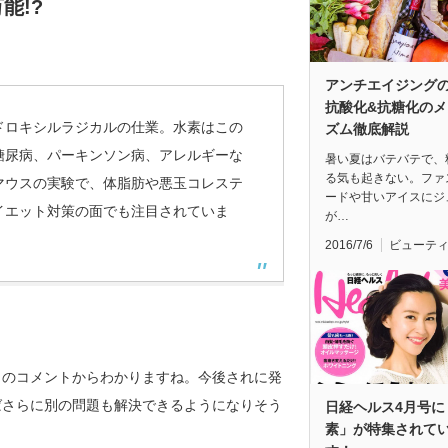
能!?
アンチエイジング
抗酸化&抗糖化のメ
ドロキシルラジカルの仕業。水素はこの
ズム徹底解説
糖尿病、パーキンソン病、アレルギーな
暑い夏はバテバテで、
る気も起きない。ファ
マウスの実験で、体脂肪や悪玉コレステ
ードや甘いアイスにジ
イエット対策の面でも注目されていま
が…
2016/7/6
ビューテ
このコメントからわかりますね。今後されに発
ばさらに別の問題も解決できるようになりそう
日経ヘルス4月号に
素」が特集されて