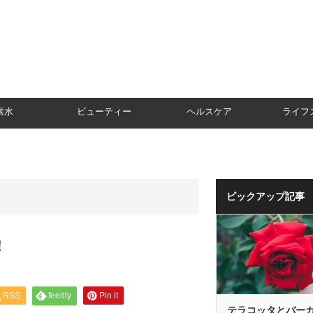
素水
ビューティー
ヘルスケア
ライフ
ピックアップ記事
！
RSS
feedly
Pin it
テラコッタとバー