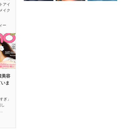
トアイ
メイク
ィー
素美容
ていま
ビすぎ」
題し
…