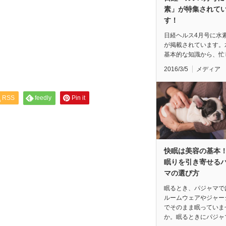
素」が特集されて
す！
日経ヘルス4月号に水
が掲載されています。
基本的な知識から、忙
2016/3/5
メディア
RSS
feedly
Pin it
快眠は美容の基本！
眠りを引き寄せる
マの選び方
眠るとき、パジャマで
ルームウェアやジャー
でそのまま眠っていま
か。眠るときにパジャ