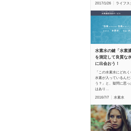
2017/1/26
ライフス
水素水の鍵「水素
を測定して良質な
に出会おう！
「この水素水にどれく
水素が入っているんだ
う？」と、疑問に思っ
はあり…
2016/7/7
水素水