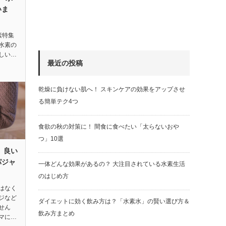
いま
素特集
水素の
しい…
最近の投稿
乾燥に負けない肌へ！ スキンケアの効果をアップさせ
る簡単テク4つ
食欲の秋の対策に！ 間食に食べたい「太らないおや
つ」10選
 良い
パジャ
一体どんな効果があるの？ 大注目されている水素生活
のはじめ方
はなく
ジなど
ダイエットに効く飲み方は？「水素水」の賢い選び方＆
せん
飲み方まとめ
マに…