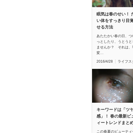
眠気は春のせい！ 
い体をすっきり目
せる方法
あたたかい春の日、つ
っとしたり、うとうと
ませんか？ それは、
変…
2016/4/28
ライフス
キーワードは「ツ
感」！ 春の最新ビ
ィートレンドまと
この春夏のビューティ