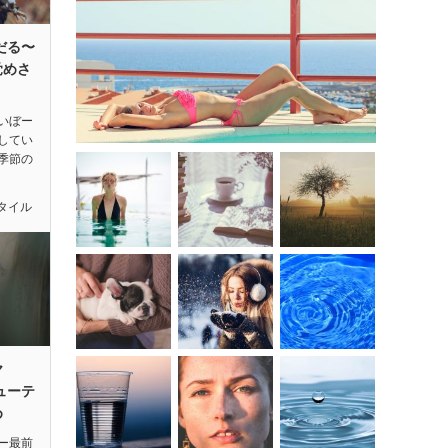
だる〜
覚めさ
いぼー
してい
季節の
タイル
ヤ
ューテ
め
ー最前