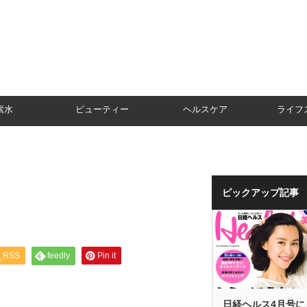
素水
ビューティー
ヘルスケア
ライフ
ピックアップ記事
RSS
feedly
Pin it
日経ヘルス4月号に