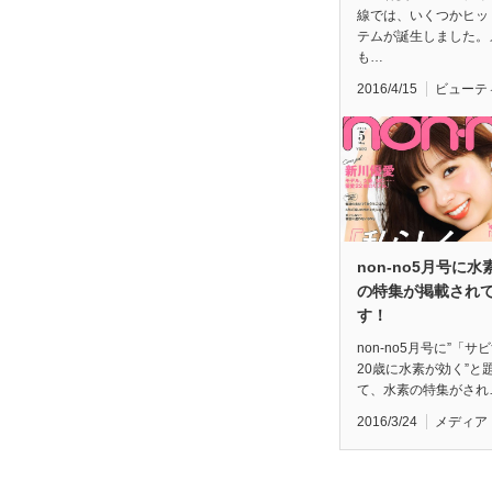
線では、いくつかヒッ
テムが誕生しました。
も…
2016/4/15
ビューテ
non-no5月号に水
の特集が掲載され
す！
non-no5月号に”「サ
20歳に水素が効く”と
て、水素の特集がされ
2016/3/24
メディア