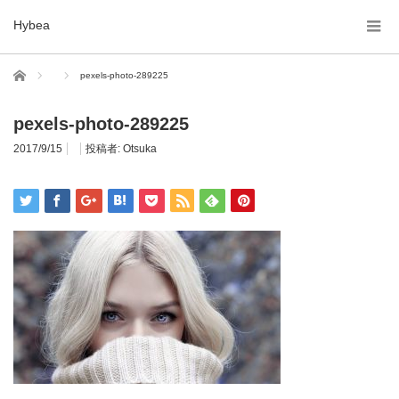
Hybea
ホーム
pexels-photo-289225
pexels-photo-289225
2017/9/15
投稿者:
Otsuka