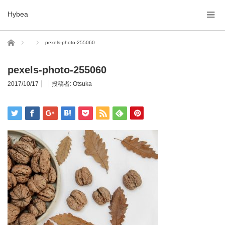
Hybea
ホーム
pexels-photo-255060
pexels-photo-255060
2017/10/17
投稿者:
Otsuka