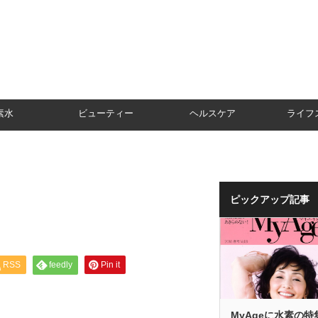
素水
ビューティー
ヘルスケア
ライフ
ピックアップ記事
RSS
feedly
Pin it
MyAgeに水素の特