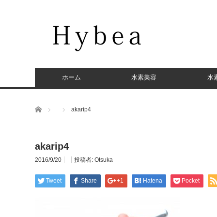
ホーム
水素美容
水
ホーム
akarip4
akarip4
2016/9/20
投稿者:
Otsuka
Tweet
Share
+1
Hatena
Pocket