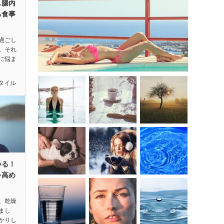
…腸内
る食事
過ごし
。それ
に悩ま
タイル
いる！
を高め
、乾燥
まし
かりし