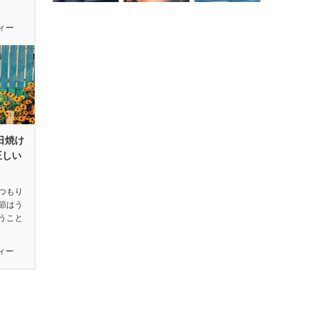
ィー
日焼け
正しい
つもり
節はう
うこと
ィー