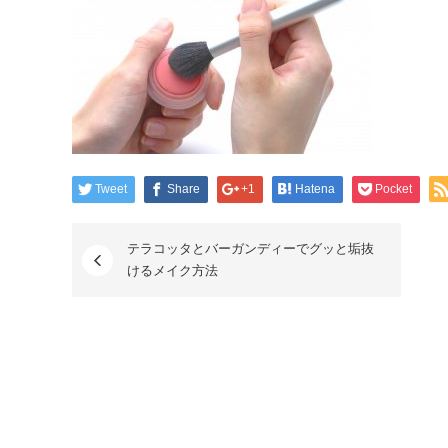
Tweet
Share
+1
Hatena
Pocket
テラコッタとバーガンディーでグッと垢抜
けるメイク方法