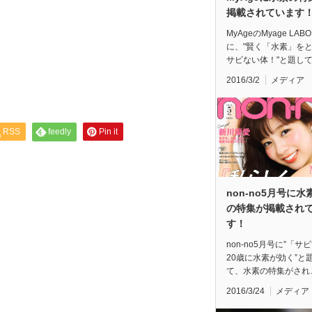
掲載されています
MyAgeのMyage LABO
に、"賢く「水素」を
サビない体！"と題し
2016/3/2
メディア
RSS
feedly
Pin it
non-no5月号に水
の特集が掲載され
す！
non-no5月号に”「サ
20歳に水素が効く”と
て、水素の特集がされ
2016/3/24
メディア