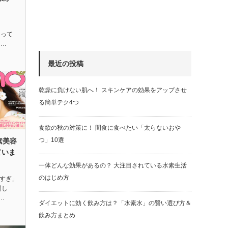
！
とって
て…
最近の投稿
乾燥に負けない肌へ！ スキンケアの効果をアップさせ
る簡単テク4つ
食欲の秋の対策に！ 間食に食べたい「太らないおや
つ」10選
素美容
ていま
一体どんな効果があるの？ 大注目されている水素生活
のはじめ方
ビすぎ」
題し
…
ダイエットに効く飲み方は？「水素水」の賢い選び方＆
飲み方まとめ