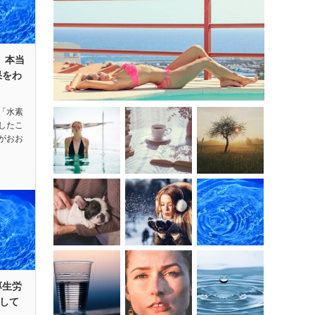
 本当
果をわ
「水素
したこ
がおお
厚生労
して