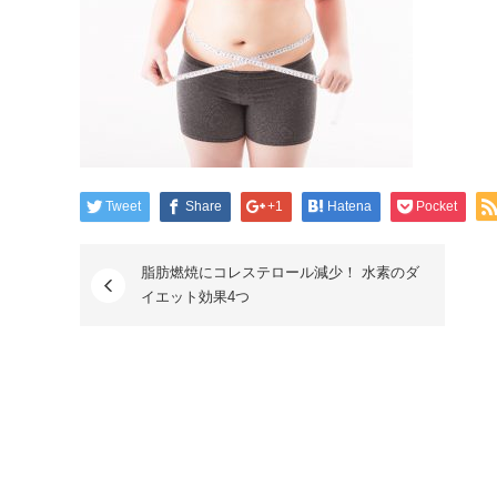
Tweet
Share
+1
Hatena
Pocket
脂肪燃焼にコレステロール減少！ 水素のダ
イエット効果4つ