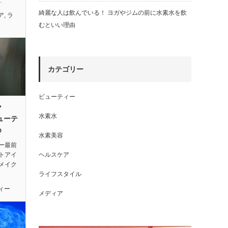
…
綺麗な人は飲んでいる！ ヨガやジムの前に水素水を飲
ア
,
ラ
むといい理由
カテゴリー
ビューティー
ヤ
水素水
ューテ
め
水素美容
ー最前
トアイ
ヘルスケア
メイク
ライフスタイル
ィー
メディア