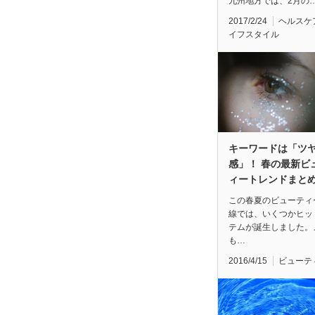
九州地方では、2月の
2017/2/24
ヘルスケ
イフスタイル
キーワードは「ツ
感」！ 春の最新ビ
ィートレンドまと
この春夏のビューティ
線では、いくつかヒッ
テムが誕生しました。
も…
2016/4/15
ビューテ