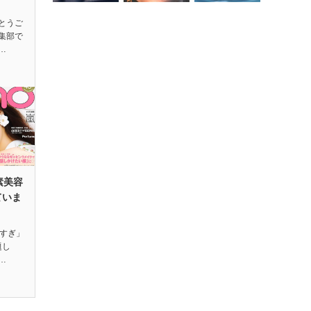
とうご
編集部で
…
素美容
ていま
ビすぎ」
題し
…