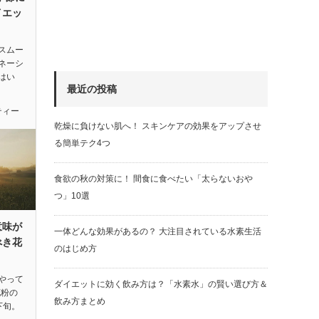
イエッ
スムー
ネーシ
はい
最近の投稿
ティー
乾燥に負けない肌へ！ スキンケアの効果をアップさせ
る簡単テク4つ
食欲の秋の対策に！ 間食に食べたい「太らないおや
つ」10選
意味が
一体どんな効果があるの？ 大注目されている水素生活
べき花
のはじめ方
やって
ダイエットに効く飲み方は？「水素水」の賢い選び方＆
花粉の
飲み方まとめ
下旬。