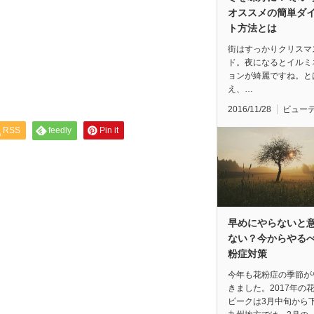
オススメの簡単ダ
ト方法とは
街はすっかりクリスマ
ド。夜になるとイルミ
ョンが綺麗ですね。と
え、…
2016/11/28
ビュー
RSS
feedly
Pin it
早めにやらないと
ない？今からやる
粉症対策
今年も花粉症の季節が
きました。2017年の
ピークは3月中旬から