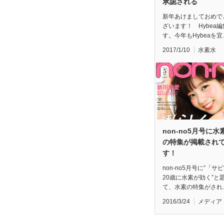
承認される
新年あけましておめで
ざいます！ Hybea
す。今年もHybeaを宜
2017/1/10
水素水
non-no5月号に水
の特集が掲載され
す！
non-no5月号に”「サ
20歳に水素が効く”と
て、水素の特集がされ
2016/3/24
メディア