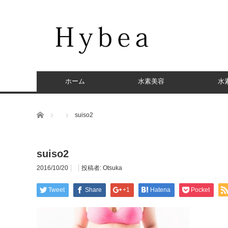
ホーム
水素美容
水
ホーム
suiso2
suiso2
2016/10/20
投稿者:
Otsuka
Tweet
Share
+1
Hatena
Pocket