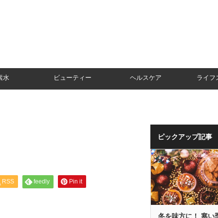
素水
ビューティー
ヘルスケア
ライフ
ピックアップ記事
RSS
feedly
Pin it
冬を味方に！ 寒い