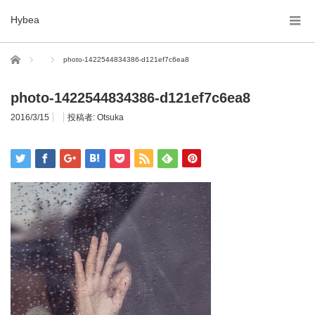
Hybea
ホーム
photo-1422544834386-d121ef7c6ea8
photo-1422544834386-d121ef7c6ea8
2016/3/15
投稿者:
Otsuka