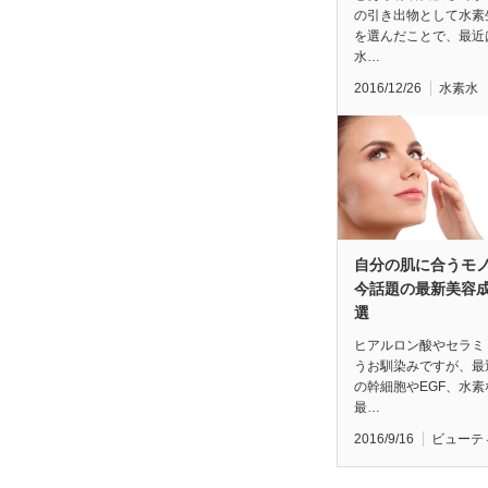
の引き出物として水素
を選んだことで、最近
水…
2016/12/26
水素水
自分の肌に合うモ
今話題の最新美容成
選
ヒアルロン酸やセラミ
うお馴染みですが、最
の幹細胞やEGF、水素
最…
2016/9/16
ビューテ