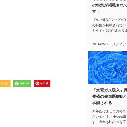
の特集が掲載され
す！
ゴルフ雑誌”ワッグル”
の特集が掲載されてい
もうすぐ2月が終わり
…
2016/2/23
メディア
RSS
feedly
Pin it
「水素ガス吸入」
働省の先進医療Bと
承認される
新年あけましておめで
ざいます！ Hybea
す。今年もHybeaを宜