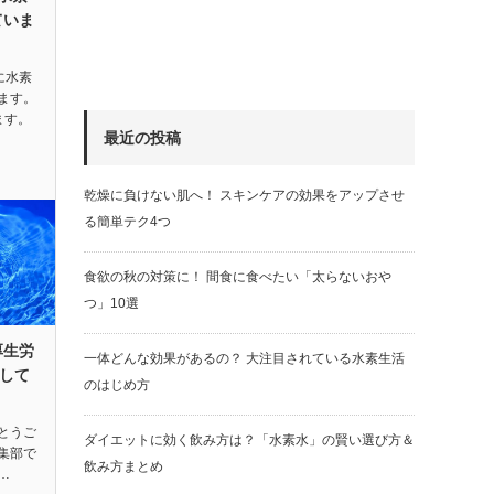
ていま
に水素
ます。
ます。
最近の投稿
乾燥に負けない肌へ！ スキンケアの効果をアップさせ
る簡単テク4つ
食欲の秋の対策に！ 間食に食べたい「太らないおや
つ」10選
厚生労
一体どんな効果があるの？ 大注目されている水素生活
して
のはじめ方
とうご
ダイエットに効く飲み方は？「水素水」の賢い選び方＆
編集部で
飲み方まとめ
…