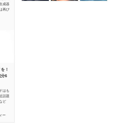
生成器
は再び
ノを！
分6
ドはも
近話題
など
ィー