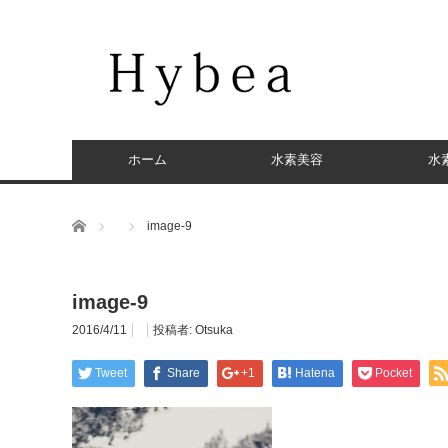
ホーム
水素美容
水
ホーム
image-9
image-9
2016/4/11
投稿者:
Otsuka
Tweet
Share
+1
Hatena
Pocket