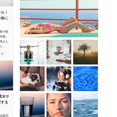
ール！
い体に
食や飲
時期。
増えた
う…
ケア
素水サ
置する
結婚式