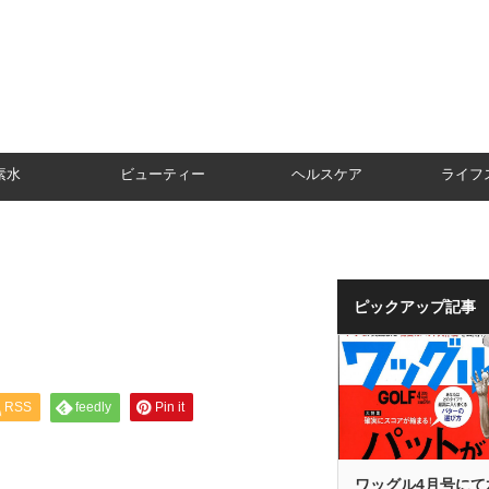
素水
ビューティー
ヘルスケア
ライフ
ピックアップ記事
RSS
feedly
Pin it
ワッグル4月号にて