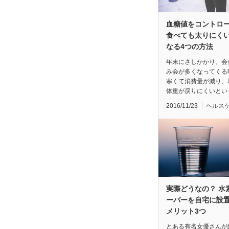
血糖値をコントロ
食べても太りにく
なる4つの方法
年末にさしかかり、会
み会が多くなってくる
寒くて消費量が減り、
体重が戻りにくいとい
2016/11/23
ヘルス
実際どうなの？ 水
ーバーを自宅に設
メリット3つ
とある有名女優さんが