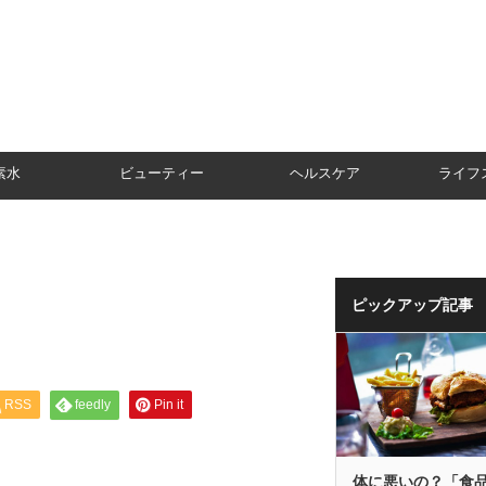
素水
ビューティー
ヘルスケア
ライフ
ピックアップ記事
RSS
feedly
Pin it
体に悪いの？「食