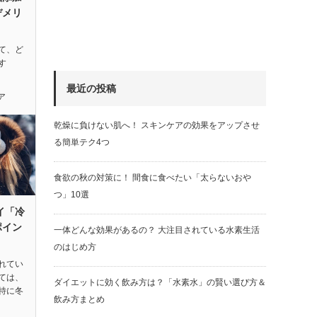
デメリ
て、ど
す
最近の投稿
ア
乾燥に負けない肌へ！ スキンケアの効果をアップさせ
る簡単テク4つ
食欲の秋の対策に！ 間食に食べたい「太らないおや
つ」10選
イ「冷
ポイン
一体どんな効果があるの？ 大注目されている水素生活
のはじめ方
れてい
ては、
ダイエットに効く飲み方は？「水素水」の賢い選び方＆
特に冬
飲み方まとめ