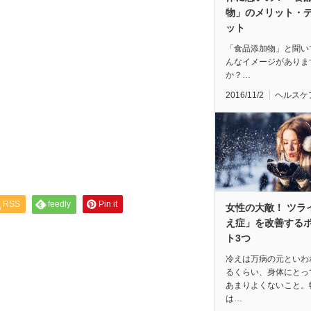
物」のメリット・
ット
「食品添加物」と聞い
んなイメージがありま
か？…
2016/11/2
ヘルスケ
RSS
feedly
Pin it
女性の大敵！ ツラ
え症」を改善する
ト3つ
冷えは万病の元といわ
るくらい、身体にとっ
あまりよくないこと。
は…