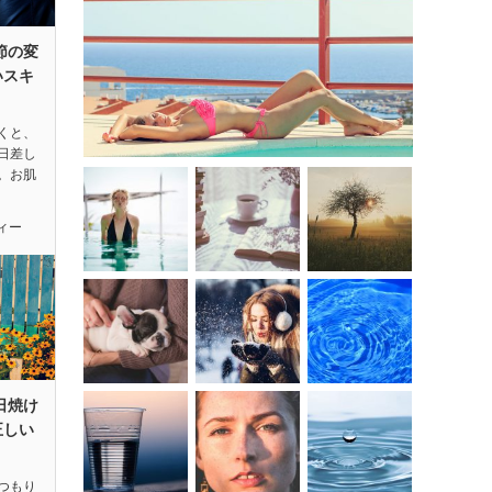
節の変
いスキ
くと、
日差し
。お肌
ィー
日焼け
正しい
つもり