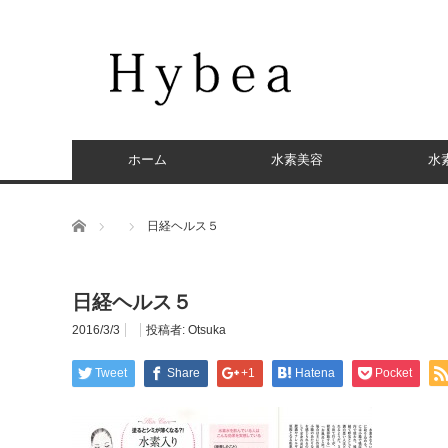
ホーム
水素美容
水
ホーム
日経ヘルス５
日経ヘルス５
2016/3/3
投稿者:
Otsuka
Tweet
Share
+1
Hatena
Pocket