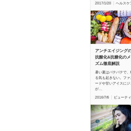
2017/1/20
ヘルスケ
アンチエイジング
抗酸化&抗糖化のメ
ズム徹底解説
暑い夏はバテバテで、
る気も起きない。ファ
ードや甘いアイスにジ
が…
2016/7/6
ビューテ