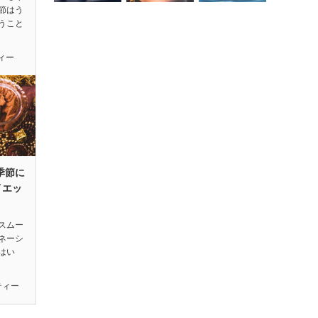
節はう
うこと
ィー
季節に
イエッ
スムー
ネーシ
はい
ティー