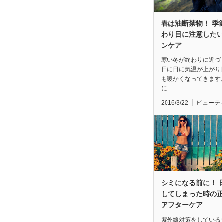
春は油断禁物！ 季
わり目に注意した
ンケア
寒い冬が終わりに近づ
日に日に気温が上がり
も暖かくなってきます
に…
2016/3/22
ビューテ
シミになる前に！ 
してしまった時の
アフターケア
紫外線対策をしている