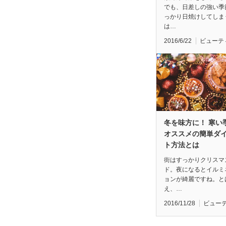
でも、日差しの強い季
っかり日焼けしてしま
は…
2016/6/22
ビューテ
冬を味方に！ 寒い
オススメの簡単ダ
ト方法とは
街はすっかりクリスマ
ド。夜になるとイルミ
ョンが綺麗ですね。と
え、…
2016/11/28
ビュー