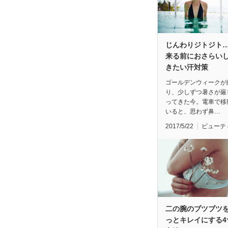
じんわりジトジト
来る前におさらい
きたい汗対策
ゴールデンウィークが
り、少しずつ暑さが厳
ってきた今。電車で移
いると、思わず鼻…
2017/5/22
ビューテ
二の腕のブツブツ
っとキレイにする4