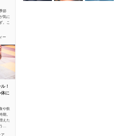
季節
が気に
ず。こ
ィー
ール！
い体に
食や飲
時期。
増えた
う…
ケア