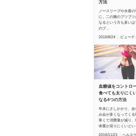
方法
ノースリーブや水着の
に、二の腕のブツブツ
なるという方も多いは
のブ…
2016/8/24
ビューテ
血糖値をコントロ
食べても太りにく
なる4つの方法
年末にさしかかり、会
み会が多くなってくる
寒くて消費量が減り、
体重が戻りにくいとい
2016/11/23
ヘルス