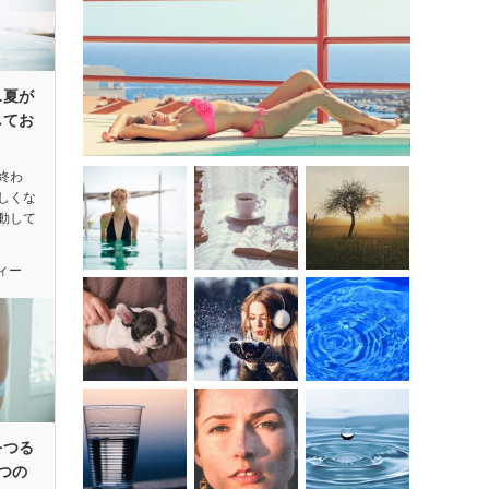
…夏が
してお
終わ
しくな
動して
ィー
をつる
つの