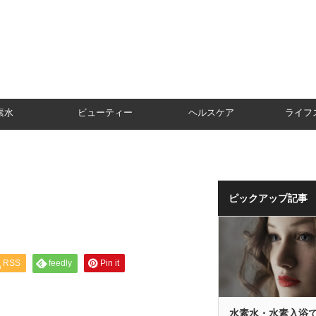
素水
ビューティー
ヘルスケア
ライフ
ピックアップ記事
RSS
feedly
Pin it
水素水・水素入浴