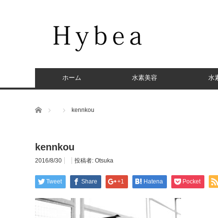
ホーム
水素美容
水
ホーム
kennkou
kennkou
2016/8/30
投稿者:
Otsuka
Tweet
Share
+1
Hatena
Pocket