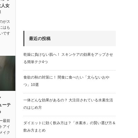
大人女
容
のがス
にはも
いです
最近の投稿
乾燥に負けない肌へ！ スキンケアの効果をアップさせ
る簡単テク4つ
食欲の秋の対策に！ 間食に食べたい「太らないおや
つ」10選
ヤ
一体どんな効果があるの？ 大注目されている水素生活
ューテ
のはじめ方
め
ー最前
ダイエットに効く飲み方は？「水素水」の賢い選び方＆
トアイ
飲み方まとめ
メイク