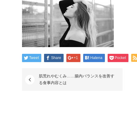
Tweet
Share
+1
Hatena
Pocket
肌荒れやむくみ……腸内バランスを改善す
る食事内容とは