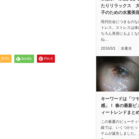
たりリラックス 
子のための水素美
現代社会につきものな
トレス。ストレスは体
ちろん美容にもよくな
ね…
2016/3/1
水素水
RSS
feedly
Pin it
キーワードは「ツ
感」！ 春の最新ビ
ィートレンドまと
この春夏のビューティ
線では、いくつかヒッ
テムが誕生しました。