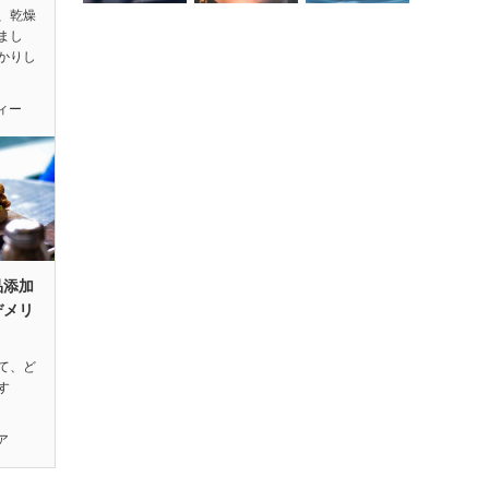
、乾燥
まし
かりし
ィー
品添加
デメリ
て、ど
す
ア