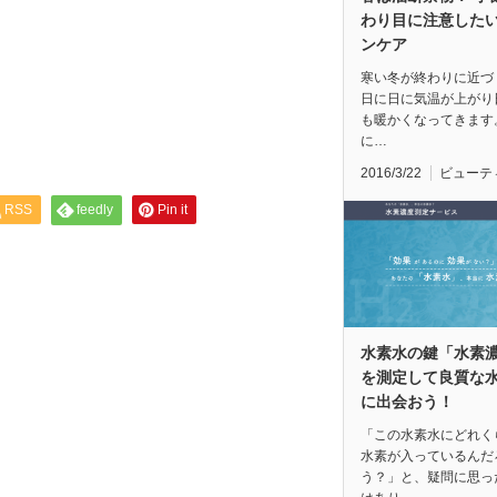
わり目に注意した
ンケア
寒い冬が終わりに近づ
日に日に気温が上がり
も暖かくなってきます
に…
2016/3/22
ビューテ
RSS
feedly
Pin it
水素水の鍵「水素
を測定して良質な
に出会おう！
「この水素水にどれく
水素が入っているんだ
う？」と、疑問に思っ