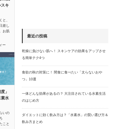
いスキ
くと、
日差し
。お肌
最近の投稿
ィー
乾燥に負けない肌へ！ スキンケアの効果をアップさせ
る簡単テク4つ
食欲の秋の対策に！ 間食に食べたい「太らないおや
つ」10選
濃度」
一体どんな効果があるの？ 大注目されている水素生活
水素水
のはじめ方
らいの
ダイエットに効く飲み方は？「水素水」の賢い選び方＆
ろ
飲み方まとめ
たこと