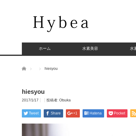
ホーム
水素美容
水
ホーム
hiesyou
hiesyou
2017/1/17
投稿者:
Otsuka
Tweet
Share
+1
Hatena
Pocket