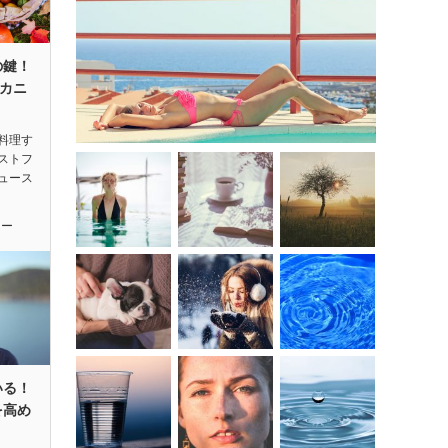
の鍵！
カニ
料理す
ストフ
ュース
ィー
いる！
を高め