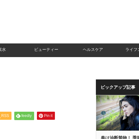
素水
ビューティー
ヘルスケア
ライフ
ピックアップ記事
RSS
feedly
Pin it
春は油断禁物！ 季