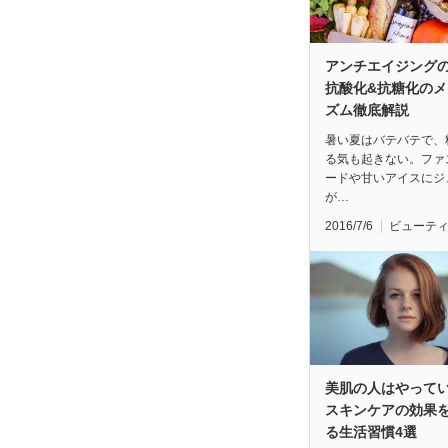
アンチエイジング
抗酸化&抗糖化のメ
ズム徹底解説
暑い夏はバテバテで、
る気も起きない。ファ
ードや甘いアイスにジ
が…
2016/7/6
ビューテ
美肌の人はやって
スキンケアの効果
る生活習慣4選