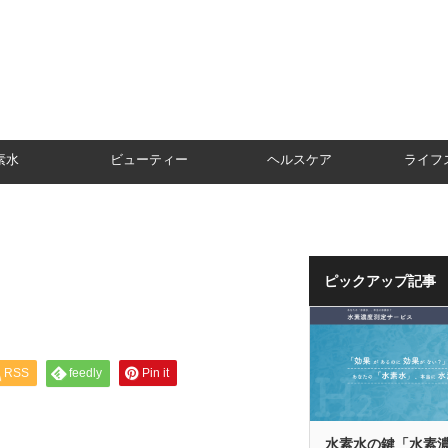
素水
ビューティー
ヘルスケア
ライフ
ピックアップ記事
RSS
feedly
Pin it
水素水の鍵「水素