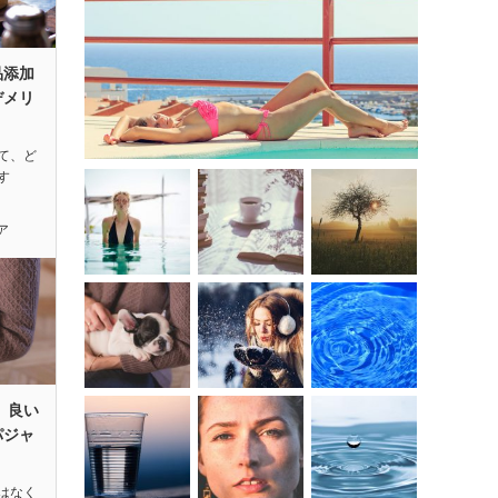
品添加
デメリ
て、ど
す
ア
 良い
パジャ
はなく