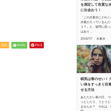
を測定して良質な
に出会おう！
「この水素水にどれく
水素が入っているんだ
う？」と、疑問に思っ
はあり…
2016/7/7
水素水
RSS
feedly
Pin it
眠気は春のせい！ 
い体をすっきり目
せる方法
あたたかい春の日、つ
っとしたり、うとうと
ませんか？ それは、