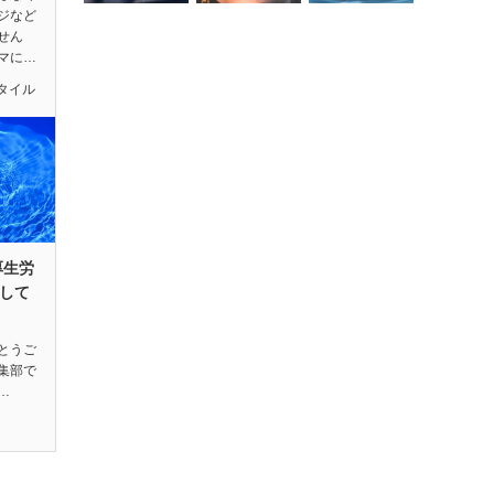
ジなど
せん
マに…
タイル
厚生労
して
とうご
編集部で
…