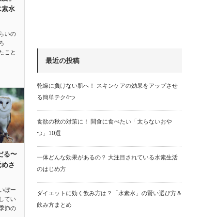
水素水
らいの
ろ
たこと
最近の投稿
乾燥に負けない肌へ！ スキンケアの効果をアップさせ
る簡単テク4つ
食欲の秋の対策に！ 間食に食べたい「太らないおや
つ」10選
だる〜
一体どんな効果があるの？ 大注目されている水素生活
覚めさ
のはじめ方
いぼー
ダイエットに効く飲み方は？「水素水」の賢い選び方＆
してい
飲み方まとめ
季節の