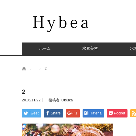
ホーム
水素美容
水
ホーム
2
2
2016/11/22
投稿者:
Otsuka
Tweet
Share
+1
Hatena
Pocket