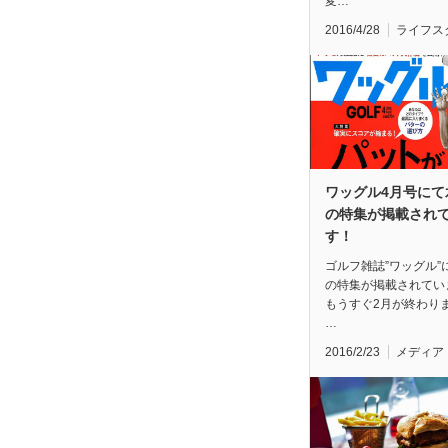
変…
2016/4/28
ライフス
ワッグル4月号にて
の特集が掲載され
す！
ゴルフ雑誌”ワッグル”
の特集が掲載されてい
もうすぐ2月が終わり
…
2016/2/23
メディア