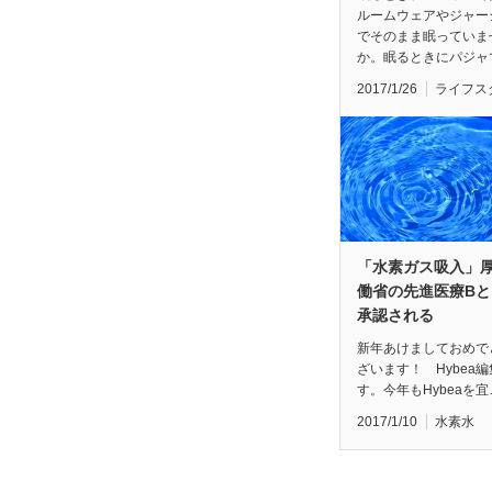
ルームウェアやジャー
でそのまま眠っていま
か。眠るときにパジャ
2017/1/26
ライフス
「水素ガス吸入」
働省の先進医療Bと
承認される
新年あけましておめで
ざいます！ Hybea
す。今年もHybeaを宜
2017/1/10
水素水